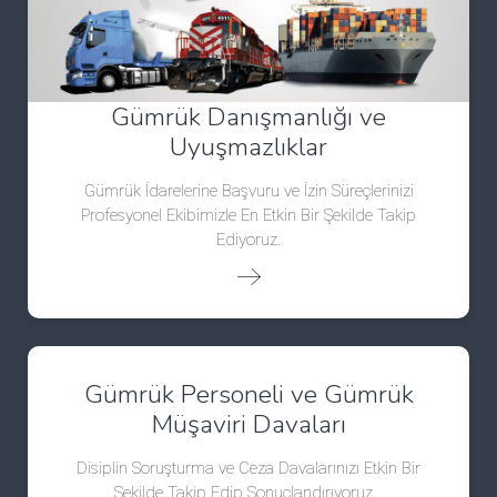
Gümrük Danışmanlığı ve
Uyuşmazlıklar
Gümrük İdarelerine Başvuru ve İzin Süreçlerinizi
Profesyonel Ekibimizle En Etkin Bir Şekilde Takip
Ediyoruz.
Gümrük Personeli ve Gümrük
Müşaviri Davaları
Disiplin Soruşturma ve Ceza Davalarınızı Etkin Bir
Şekilde Takip Edip Sonuçlandırıyoruz...