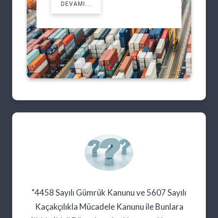
DEVAMI...
"İthal Araçların Üçüncü Şahıslar Tarafından
"4458 Sayılı Gümrük Kanunu ve 5607 Sayılı
"4458 Sayılı Gümrük Kanununun 211.
Kanun ve Mevzuat Dahilinde Satın Alınmasını
Kaçakçılıkla Mücadele Kanunu ile Bunlara
Maddesi Uyarınca
Gözetim ve Referans