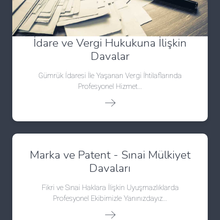
İdare ve Vergi Hukukuna İlişkin
Davalar
Gümrük İdaresi İle Yaşanan Vergi İhtilaflarında
Profesyonel Hizmet...
Marka ve Patent - Sınai Mülkiyet
Davaları
Fikri ve Sınai Haklara İlişkin Uyuşmazlıklarda
Profesyonel Ekibimizle Yanınızdayız...