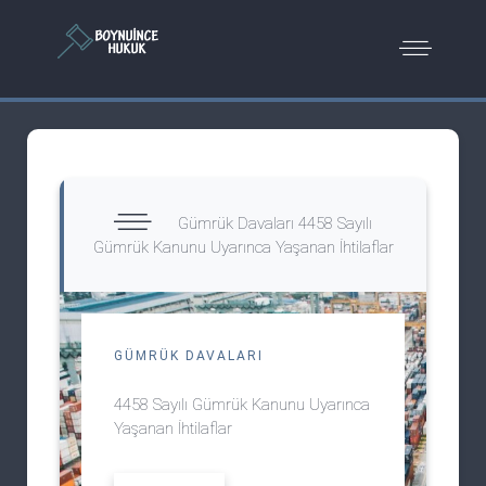
Gümrük Davaları 4458 Sayılı
Gümrük Kanunu Uyarınca Yaşanan İhtilaflar
GÜMRÜK DAVALARI
4458 Sayılı Gümrük Kanunu Uyarınca
Yaşanan İhtilaflar